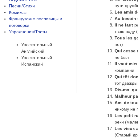
пути дружб
Песни/Стихи
Les amis d
Комиксы
Au besoin 
Французские пословицы и
Il ne faut 
поговорки
твою воду 
Упражнения/Тэсты
Tous
les
g
нет)
Увлекательный
Qui
cesse
Английский
не был
Увлекательный
Il
vaut
mie
Испанский
компании
Qui
t
ô
t
do
тот дважды
Dis-moi qui
Malheur pa
Ami
de
tou
никому не 
Les
petit
r
реки (мале
Les
vieux
(Старый др