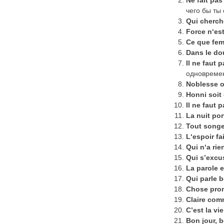
Ne fait pas
чего бы ты
Qui cherch
Force
n
‘
es
Ce que fem
Dans le dou
Il
ne
faut
p
одновремен
Noblesse
o
Honni
soit
Il ne faut 
La nuit por
Tout song
L
‘
espoir
fai
Qui
n
‘
a
rie
Qui s’excu
La parole e
Qui parle 
Chose prom
Claire com
C’est la vie
Bon
jour
,
b