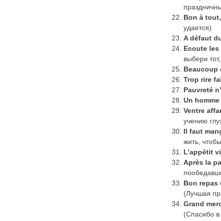
праздничн
Bon
à
tout
удается)
A défaut du
Ecoute les 
выбери тот,
Beaucoup d
Trop
rire
fa
Pauvret
é
n
Un
homme
Ventre
aff
учению глу
Il faut man
жить, чтобы
L’appétit 
Après la p
пообедавш
Bon
repas
(Лучшая пр
Grand
merc
(Спасибо в