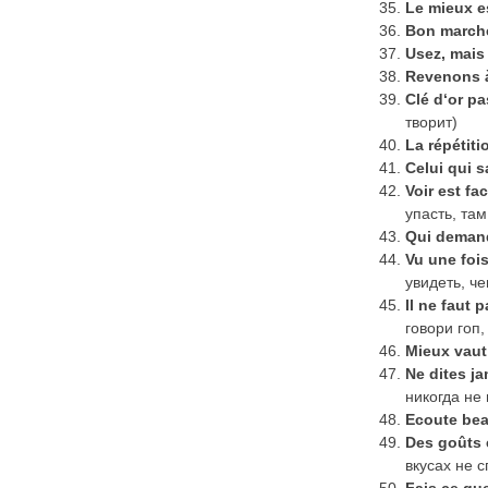
Le mieux e
Bon
march
Usez
,
mais
Revenons 
Cl
é
d
‘
or
pa
творит)
La répétiti
Celui
qui
s
Voir
est
fac
упасть, там
Qui
deman
Vu
une
foi
увидеть, че
Il
ne
faut
p
говори гоп
Mieux
vaut
Ne
dites
ja
никогда не
Ecoute bea
Des goûts e
вкусах не с