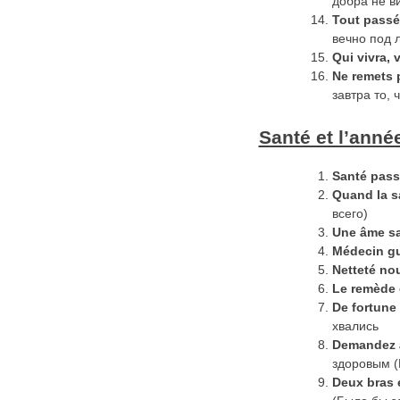
добра не в
Tout
pass
é
вечно под 
Qui
vivra
,
v
Ne remets 
завтра то, 
Santé et l’anné
Sant
é
pass
Quand
la
s
всего)
Une âme sa
Médecin gu
Netteté nou
Le rem
è
de 
De fortune 
хвались
Demandez
здоровым (
Deux
bras