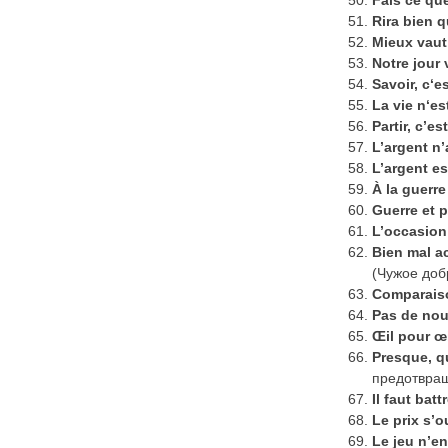
Fais
ce
qu
Rira
bien
q
Mieux
vaut
Notre jour 
Savoir
,
c
‘
es
La
vie
n
‘
es
Partir, c’e
L’argent n
L’argent es
À la guerr
Guerre et p
L’occasion 
Bien
mal
a
(Чужое доб
Comparaiso
Pas de nou
Œil pour œi
Presque, q
предотвра
Il faut bat
Le prix s’ou
Le jeu n’en