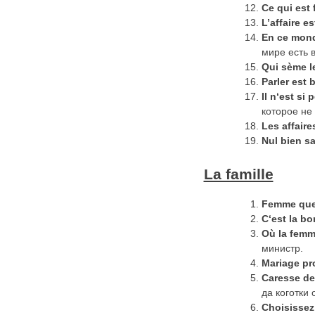
Ce qui est 
L’affaire e
En
ce
mon
мире есть 
Qui sème le
Parler
est
b
Il
n
‘
est
si
p
которое не
Les affaire
Nul
bien
s
La famille
Femme quer
С
‘est la b
Où la femme
министр.
Mariage pr
Caresse de
да коготки 
Choisissez 