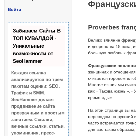
Французск
Войти
Proverbes fran
Забиваем Сайты В
ТОП КУВАЛДОЙ -
Велико влияние
франц
Уникальные
и дворянства 18 века, 
большую любовь к фран
возможности от
SeoHammer
Французские послови
женщинах и отношениях
Каждая ссылка
считается городом влюб
анализируется по трем
Многие из них мы счит
пакетам оценки:
SEO,
как: «Такова жизнь!», 
Трафик и SMM.
время еды».
SeoHammer делает
продвижение сайта
На этой странице вы н
прозрачным и простым
переводом на русский и
занятием. Ссылки,
часто встречается точн
вечные ссылки, статьи,
для вас таким образом
упоминания, пресс-