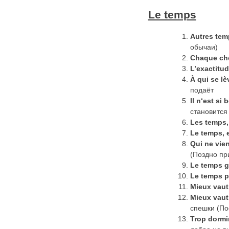
Le temps
Autres
tem
обычаи)
Chaque ch
L’exactitud
À qui se lè
подаёт
Il
n
‘
est
si
b
становится
Les temps, 
Le temps, 
Qui
ne
vien
(Поздно пр
Le temps g
Le temps p
Mieux vaut
Mieux
vaut
спешки (П
Trop
dormi