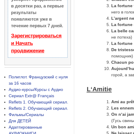
в десятки раз, а первые
La
fortune
него в голо
результаты
L’argent ne
появляются уже в
La fortune
течение первых 7 дней.
La
belle
ca
Зарегистрироваться
не потеха)
и Начать
La fortune
De
tristess
продвижение
помощник)
Chacun por
Aujourd
‘
hu
горой, а за
Полиглот. Французский с нуля
за 16 часов
L
‘
Amitie
Аудио-курсы/Курсы с Аудио
Сериал Extr@ Français
Ami
au
pr
ê
Reflets 1. Обучающий сериал.
Les ennemi
Reflets 2. Обучающий сериал.
On
n
‘
ai
jam
Фильмы/Сериалы
(Гусь свин
Для ДЕТЕЙ
Un bon ami
Адаптированные
Ne laissez 
АУДИОКНИГИ