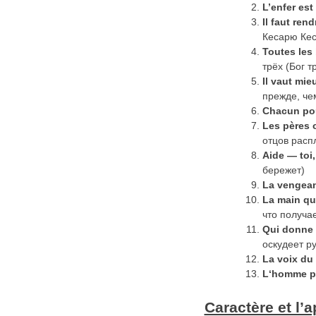
L’enfer es
Il faut ren
Кесарю Ке
Toutes les
трёх (Бог т
Il vaut mie
прежде, че
Chacun pou
Les pères 
отцов расп
Aide
—
toi
бережет)
La vengean
La main qu
что получа
Qui
donne
оскудеет р
La voix du 
L
‘
homme
p
Caractère et l’