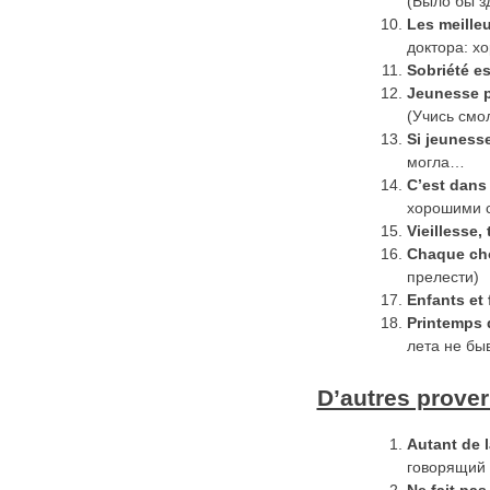
(Было бы з
Les meilleu
доктора: х
Sobriété e
Jeunesse p
(Учись смо
Si jeunesse
могла…
C’est dans
хорошими с
Vieillesse
,
Chaque
ch
прелести)
Enfants et 
Printemps
лета не бы
D’autres prove
Autant de 
говорящий 