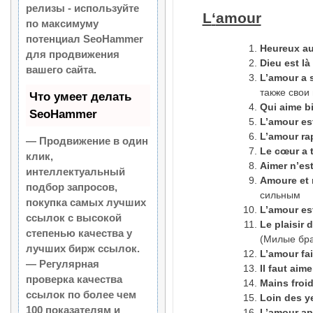
релизы - используйте
L
‘
amour
по максимуму
потенциал SeoHammer
Heureux
a
для продвижения
Dieu est là
вашего сайта.
L’amour a s
также свои
Что умеет делать
Qui
aime
b
SeoHammer
L’amour es
L’amour ra
— Продвижение в один
Le
c
œ
ur
a
клик,
Aimer n’es
интеллектуальный
Amoure et 
подбор запросов,
сильным
покупка самых лучших
L’amour es
ссылок с высокой
Le
plaisir
d
степенью качества у
(Милые бра
лучших бирж ссылок.
L’amour fai
— Регулярная
Il faut aim
проверка качества
Mains froi
ссылок по более чем
Loin des y
100 показателям и
L’amour ap