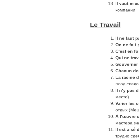
Il vaut mi
компании
Le Travail
Il ne faut 
On ne fait
C’est en f
Qui ne trav
Gouverner
Chacun doi
La racine d
плод сладок
Il
n
‘
y
pas
d
место)
Varier
les
o
отдых (Меш
À
l
‘œ
uvre
мастера зн
Il est aisé
трудно сде