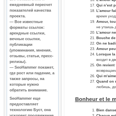
ежедневный пересчет
Qui n’est p
показателей качества
L’amour fai
проекта.
время уход
— Все известные
Amour, tou
не утаишь 
форматы ссылок:
L’amour n
арендные ссылки,
Bouche de 
вечные ссылки,
On ne badi
публикации
Amour peut
(упоминания, мнения,
Lorsque la 
отзывы, статьи, пресс-
входит в дв
релизы).
On
revient
— SeoHammer покажет,
возвращаеш
где рост или падение, а
Qui
m
‘
aime
также запросы, на
Quand on n’
которые нужно
любишь, до
обратить внимание.
SeoHammer еще
Bonheur et le 
предоставляет
технологию
Буст
, она
Bien danse
ускоряет продвижение
Chacun est