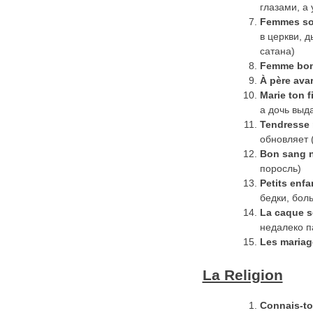
глазами, а
Femmes sont
в церкви, 
сатана)
Femme
bo
À père avar
Marie ton f
а дочь выд
Tendresse
обновляет 
Bon
sang
поросль)
Petits enfa
бедки, бол
La
caque
s
недалеко п
Les mariage
La Religion
Connais-to