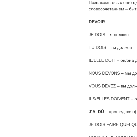
Познакомьтесь с ещё о
словосочетанием – быт
DEVOIR
JE DOIS – я должен
TU DOIS – ты должен
IL/ELLE DOIT – он/она 
NOUS DEVONS – мы д
VOUS DEVEZ – вы дол
ILS/ELLES DOIVENT – 
J
’
AI
D
Û
– прошедшая 
JE DOIS FAIRE QUELQUE