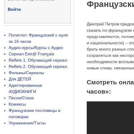
Французски
Войти
Дмитрий Петров предлаг
сказать по-французски 
Полиглот. Французский с нуля
представляются, потому
за 16 часов
и национальности) – э
Аудио-курсы/Курсы с Аудио
брать много разных сло
Сериал Extr@ Français
сохраняться как несгор
Reflets 1. Обучающий сериал.
необходимости всплыва
Reflets 2. Обучающий сериал.
новые слова, связанные
Фильмы/Сериалы
Для ДЕТЕЙ
Смотреть онла
Адаптированные
часов»:
АУДИОКНИГИ
Песни/Стихи
Комиксы
Французские пословицы и
поговорки
Упражнения/Тэсты