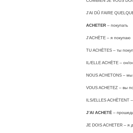
COMBIEN JE VOUS DOIS
J’AI DÛ FAIRE QUELQUE
ACHETER
– покупать
J’ACHÈTE – я покупаю
TU ACHÈTES – ты поку
IL/ELLE ACHÈTE – он/о
NOUS ACHETONS – мы 
VOUS ACHETEZ – вы по
ILS/ELLES ACHÈTENT –
J
’
AI
ACHET
É
– прошед
JE DOIS ACHETER – я д