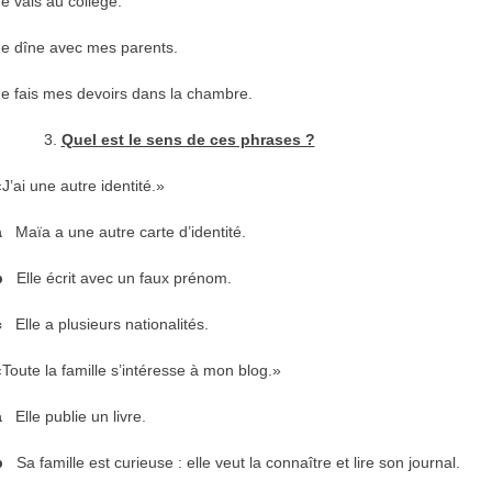
 vais au collège.
 dîne avec mes parents.
 fais mes devoirs dans la chambre.
Quel est le sens de ces phrases ?
’ai une autre identité.»
a
Maïa a une autre carte d’identité.
b
Elle écrit avec un faux prénom.
c
Elle a plusieurs nationalités.
oute la famille s’intéresse à mon blog.»
a
Elle publie un livre.
b
Sa famille est curieuse : elle veut la connaître et lire son journal.