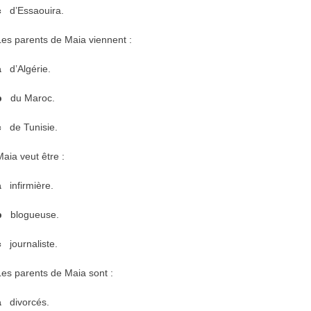
c
d’Essaouira.
s parents de Maia viennent :
a
d’Algérie.
b
du Maroc.
c
de Tunisie.
ia veut être :
a
infirmière.
b
blogueuse.
c
journaliste.
s parents de Maia sont :
a
divorcés.