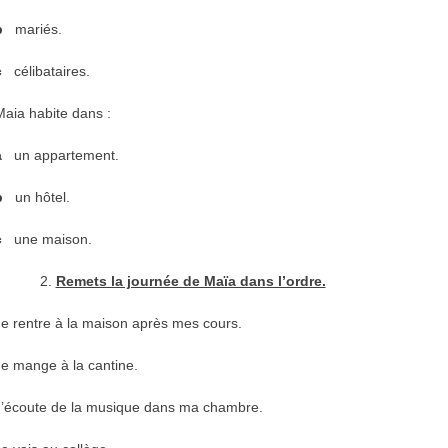
b
mariés.
c
célibataires.
ia habite dans :
a
un appartement.
b
un hôtel.
c
une maison.
Remets la journée de Maïa dans l’ordre.
Je rentre à la maison après mes cours.
 mange à la cantine.
écoute de la musique dans ma chambre.