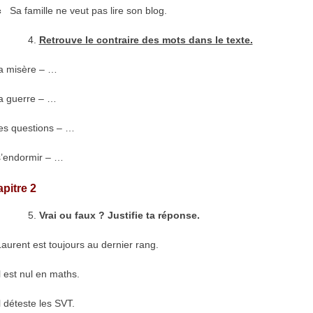
c
Sa famille ne veut pas lire son blog.
Retrouve le contraire des mots dans le texte.
a misère – …
a guerre – …
s questions – …
endormir – …
pitre 2
Vrai ou faux ? Justifie ta réponse.
aurent est toujours au dernier rang.
 est nul en maths.
 déteste les SVT.