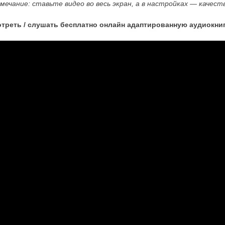
мечание: ставьте видео во весь экран, а в настройках — качест
треть / слушать бесплатно онлайн адаптированную аудиокни