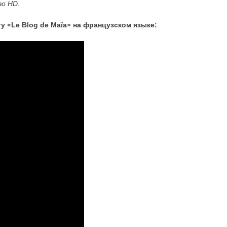
во HD.
гу
«
Le
Blog
de
Ma
ï
a
»
на французском языке: