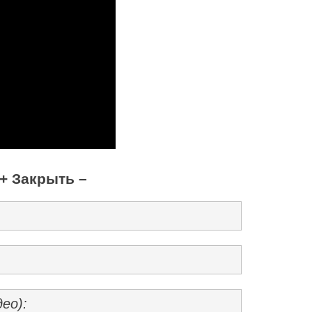
+ Закрыть –
ео):