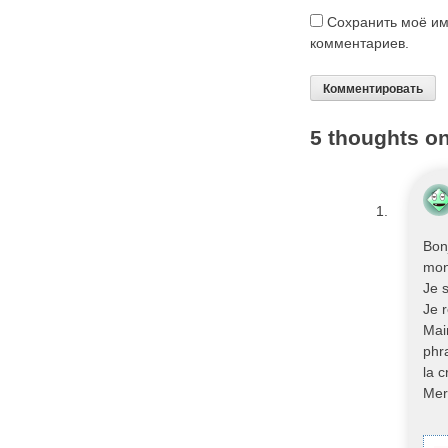
Сохранить моё им
комментариев.
5 thoughts on
Bon
mon
Je s
Je r
Mai
phr
la 
Merc