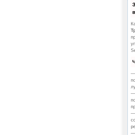
К
Т
п
у
S
—
п
л
—
п
пр
—
с
р
—