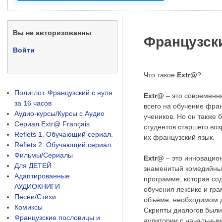
Вы не авторизованны
Французски
Войти
Что такое
Extr@
?
Полиглот. Французский с нуля
Extr@
– это современн
за 16 часов
всего на обучение фран
Аудио-курсы/Курсы с Аудио
учеников. Но он также 
Сериал Extr@ Français
студентов старшего воз
Reflets 1. Обучающий сериал.
их французский язык.
Reflets 2. Обучающий сериал.
Фильмы/Сериалы
Extr@
– это инновацион
Для ДЕТЕЙ
знаменитый комедийный
Адаптированные
программе, которая со
АУДИОКНИГИ
обучения лексике и гра
Песни/Стихи
объёме, необходимом д
Комиксы
Скрипты диалогов были
Французские пословицы и
аудитории с начальным