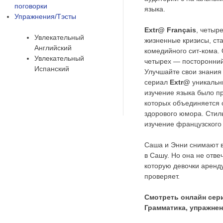
поговорки
языка.
Упражнения/Тэсты
Extr@ Français
, четыр
Увлекательный
жизненные кризисы, ста
Английский
комедийного сит-кома. 
Увлекательный
четырех — посторонний
Испанский
Улучшайте свои знания 
сериал
Extr@
уникальны
изучение языка было пр
которых объединяется 
здорового юмора. Стиль
изучение французского 
Саша и Энни снимают вм
в Сашу. Но она не отве
которую девочки аренду
проверяет.
Смотреть онлайн сери
Грамматика, упражнен