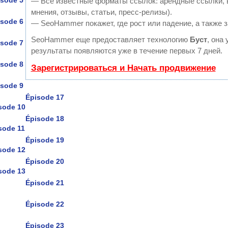
isode 5
— Все известные форматы ссылок: арендные ссылки, в
мнения, отзывы, статьи, пресс-релизы).
isode 6
— SeoHammer покажет, где рост или падение, а также 
SeoHammer еще предоставляет технологию
Буст
, она
isode 7
результаты появляются уже в течение первых 7 дней.
isode 8
Зарегистрироваться и Начать продвижение
isode 9
Épisode 17
sode 10
Épisode 18
sode 11
Épisode 19
sode 12
Épisode 20
sode 13
Épisode 21
Épisode 22
Épisode 23