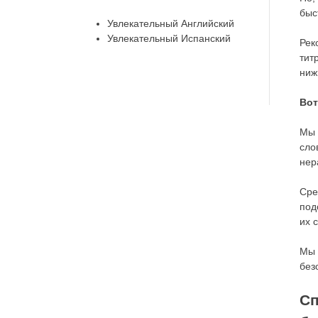
быс
Увлекательный Английский
Увлекательный Испанский
Рек
тит
ниж
Вот
Мы 
сло
нер
Сре
под
их 
Мы 
без
Сп