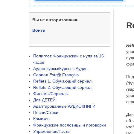
Вы не авторизованны
R
Войти
Ref
уро
Полиглот. Французский с нуля за 16
ауд
часов
фра
Аудио-курсы/Курсы с Аудио
Сериал Extr@ Français
Под
Reflets 1. Обучающий сериал.
(фр
Reflets 2. Обучающий сериал.
(ва
Фильмы/Сериалы
уро
Для ДЕТЕЙ
спр
Адаптированные АУДИОКНИГИ
Песни/Стихи
Дан
Комиксы
объ
Французские пословицы и поговорки
что
Упражнения/Тэсты
Но,