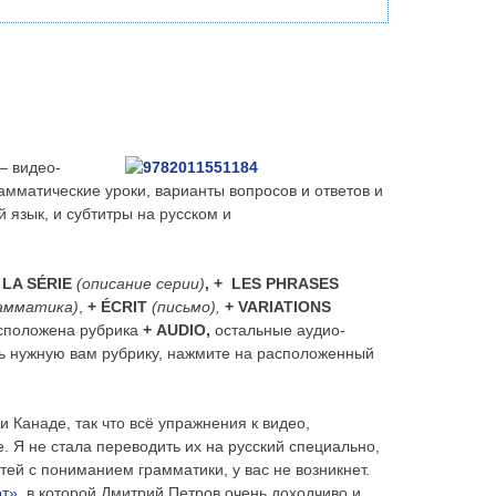
— видео-
рамматические уроки, варианты вопросов и ответов и
 язык, и субтитры на русском и
 LA SÉRIE
(описание серии)
, + LES PHRASES
амматика)
,
+ ÉCRIT
(письмо),
+ VARIATIONS
сположена рубрика
+ AUDIO,
остальные аудио-
ь нужную вам рубрику, нажмите на расположенный
Канаде, так что всё упражнения к видео,
 Я не стала переводить их на русский специально,
ей с пониманием грамматики, у вас не возникнет.
от»
, в которой Дмитрий Петров очень доходчиво и