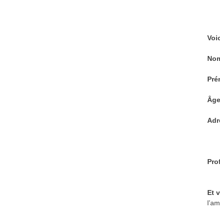
Voi
Nom
Pré
Âge
Adr
Pro
Et 
l’am