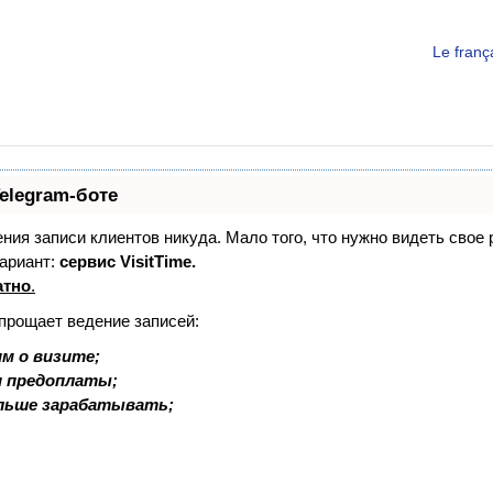
Le fran
elegram-боте
дения записи клиентов никуда. Мало того, что нужно видеть свое
ариант:
сервис VisitTime.
атно
.
упрощает ведение записей:
м о визите;
и предоплаты;
льше зарабатывать;