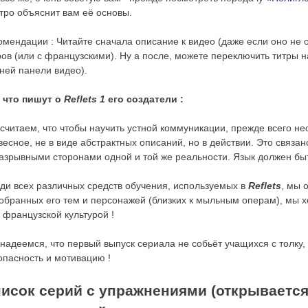
тро объяснит вам её основы.
омендации : Читайте сначала описание к видео (даже если оно не 
ров (или с французскими). Ну а после, можете переключить титры н
ней панели видео).
 что пишут о
Reflets 1
его создатели :
считаем, что чтобы научить устной коммуникации, прежде всего н
весное, не в виде абстрактных описаний, но в действии. Это связан
азрывными сторонами одной и той же реальности. Язык должен бы
ди всех различных средств обучения, используемых в
Reflets
, мы 
обранных его тем и персонажей (близких к мыльным операм), мы хо
с французской культурой !
надеемся, что первый выпуск сериала не собьёт учащихся с толку, 
опасность и мотивацию !
исок серий с упражнениями (открывается