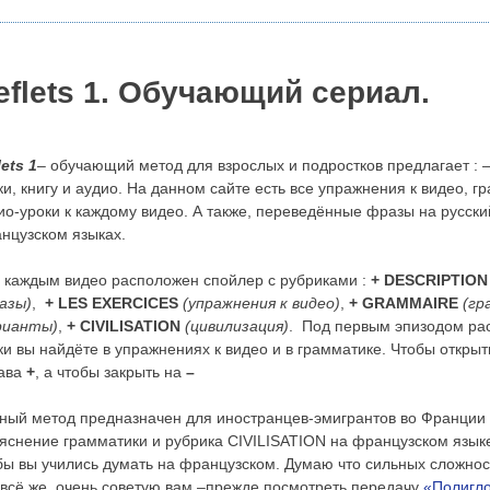
eflets 1. Обучающий сериал.
lets
1
– обучающий метод для взрослых и подростков предлагает : 
ки, книгу и аудио. На данном сайте есть все упражнения к видео, г
ио-уроки к каждому видео. А также, переведённые фразы на русский
нцузском языках.
 каждым видео расположен спойлер с рубриками :
+ DESCRIPTION
азы)
,
+ LES EXERCICES
(упражнения к видео)
,
+ GRAMMAIRE
(гр
рианты)
,
+ CIVILISATION
(цивилизация)
. Под первым эпизодом ра
ки вы найдёте в упражнениях к видео и в грамматике.
Чтобы открыт
ава
+
, а чтобы закрыть на
–
ный метод предназначен для иностранцев-эмигрантов во Франции и 
яснение грамматики и рубрика CIVILISATION на французском языке.
бы вы учились думать на французском. Думаю что сильных сложност
 всё же, очень советую вам –прежде посмотреть передачу
«Полигл