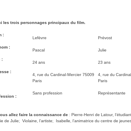
ci les trois personnages principaux du film.
 :
Lefèvre
Prévost
nom :
Pascal
Julie
 :
24 ans
23 ans
esse :
4, rue du Cardinal-Mercier 75009
4, rue du Cardina
Paris
Paris
Sans profession
Représentante
fession :
vous allez faire la connaissance de
: Pierre-Henri de Latour, l’étudian
ie de Julie; Violaine, l’artiste; Isabelle, l’animatrice du centre de jeun