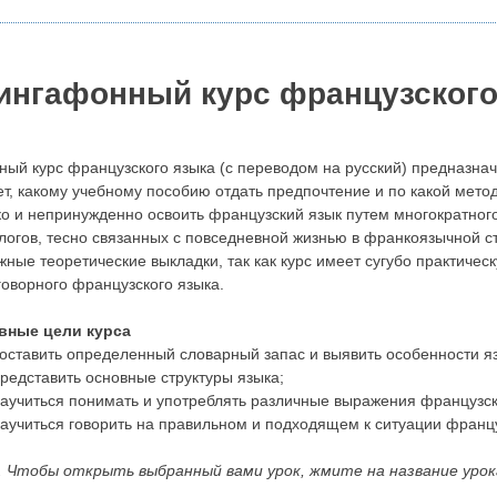
ингафонный курс французского
ный курс французского языка (с переводом на русский) предназначен
ет, какому учебному пособию отдать предпочтение и по какой мето
ко и непринужденно освоить французский язык путем многократног
логов, тесно связанных с повседневной жизнью в франкоязычной ст
жные теоретические выкладки, так как курс имеет сугубо практиче
говорного французского языка.
вные цели курса
оставить определенный словарный запас и выявить особенности я
редставить основные структуры языка;
аучиться понимать и употреблять различные выражения французско
аучиться говорить на правильном и подходящем к ситуации францу
S. Чтобы открыть выбранный вами урок, жмите на название урок