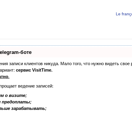
Le fran
elegram-боте
дения записи клиентов никуда. Мало того, что нужно видеть свое
ариант:
сервис VisitTime.
атно
.
упрощает ведение записей:
м о визите;
и предоплаты;
льше зарабатывать;