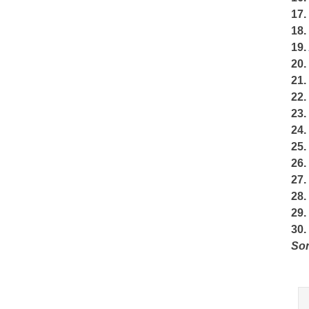
17.
18.
19.
20.
21.
22.
23.
24.
25.
26.
27.
28.
29.
30.
Son
Po