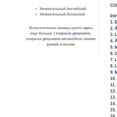
CO
Увлекательный Английский
Увлекательный Испанский
Int
1.
E
Испытательные камеры купить
здесь
2.
À
еще больше. |
покраска дворников
,
3.
L
покраска дворников автомобиля своими
4.
À
руками в москве
5.
M
6.
O
7.
L
8.
L
9.
M
10.
11.
12.
13.
14.
15.
16.