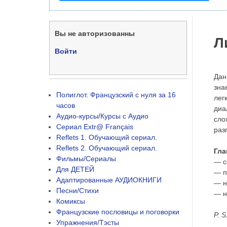
Вы не авторизованны
Л
Войти
Дан
зна
Полиглот. Французский с нуля за 16
лег
часов
диа
Аудио-курсы/Курсы с Аудио
сло
Сериал Extr@ Français
раз
Reflets 1. Обучающий сериал.
Reflets 2. Обучающий сериал.
Гла
Фильмы/Сериалы
— с
Для ДЕТЕЙ
— п
Адаптированные АУДИОКНИГИ
— н
Песни/Стихи
— н
Комиксы
Французские пословицы и поговорки
P. 
Упражнения/Тэсты