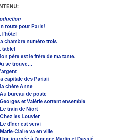
NTENU:
roduction
n route pour Paris!
 l’hôtel
a chambre numéro trois
 table!
on père est le frère de ma tante.
u se trouve…
’argent
a capitale des Parisii
a chère Anne
Au bureau de poste
Georges et Valérie sortent ensemble
Le train de Niort
Chez les Louvier
Le dîner est servi
Marie-Claire va en ville
Une journée à l’agence Martin et Dassié